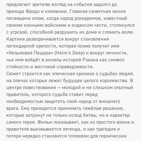
предлагает зрителю взгляд на события задолго до
прихода Фродо и компании. Главная сюжетная линия
посвящена эпохе, когда народ рохирримов, известный
своими конными войсками и кодексом чести, столкнулся
с угрозой, способной разрушить их дома и сломить волю.
Картина разворачивается вокруг становления
легендарной крепости, которая позже получит имя
«Хельмовая Пещера» (Helm's Deep) и вокруг личности,
чье имя войдёт в анналы историй Рохана как символ
стойкости и жестокой справедливости.
Сюжет строится как эпическая хроника о судьбах людей,
на плечах которых лежит будущее целого королевства. В
центре повествования — молодой и не слишком опытный
правитель, которого судьба ставит перед
необходимостью защитить свой народ от внешнего
врага. Ему приходится принимать тяжёлые решения,
которые затронут не только исход битвы, но и характер
самого героя. Фильм показывает, как из простого воина и
правителя выковывается легенда, и как трагедия и
потеря нередко становятся топливом для героических