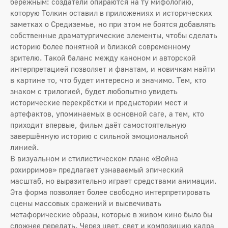
бережным: создатели опираются на ту мифологию,
которую Толкин оставил в приложениях и исторических
заметках о Средиземье, но при этом не боятся добавлять
собственные драматургические элементы, чтобы сделать
историю более понятной и близкой современному
зрителю. Такой баланс между каноном и авторской
интерпретацией позволяет и фанатам, и новичкам найти
в картине то, что будет интересно и значимо. Тем, кто
знаком с трилогией, будет любопытно увидеть
исторические перекрёстки и предыстории мест и
артефактов, упоминаемых в основной саге, а тем, кто
приходит впервые, фильм даёт самостоятельную
завершённую историю с сильной эмоциональной
линией.
В визуальном и стилистическом плане «Война
рохирримов» предлагает узнаваемый эпический
масштаб, но выразительно играет средствами анимации.
Эта форма позволяет более свободно интерпретировать
сцены массовых сражений и высвечивать
метафорические образы, которые в живом кино было бы
сложнее передать. Через цвет, свет и композицию кадра