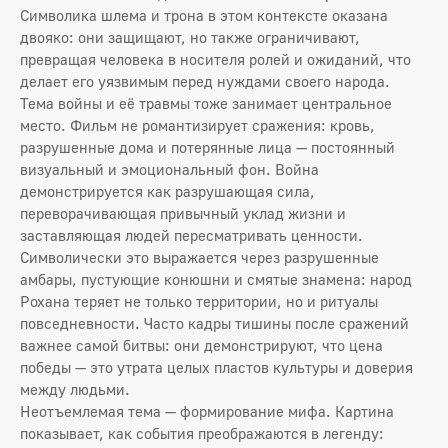
Символика шлема и трона в этом контексте оказана
двояко: они защищают, но также ограничивают,
превращая человека в носителя ролей и ожиданий, что
делает его уязвимым перед нуждами своего народа.
Тема войны и её травмы тоже занимает центральное
место. Фильм не романтизирует сражения: кровь,
разрушенные дома и потерянные лица — постоянный
визуальный и эмоциональный фон. Война
демонстрируется как разрушающая сила,
переворачивающая привычный уклад жизни и
заставляющая людей пересматривать ценности.
Символически это выражается через разрушенные
амбары, пустующие конюшни и смятые знамена: народ
Рохана теряет не только территории, но и ритуалы
повседневности. Часто кадры тишины после сражений
важнее самой битвы: они демонстрируют, что цена
победы — это утрата целых пластов культуры и доверия
между людьми.
Неотъемлемая тема — формирование мифа. Картина
показывает, как события преображаются в легенду: