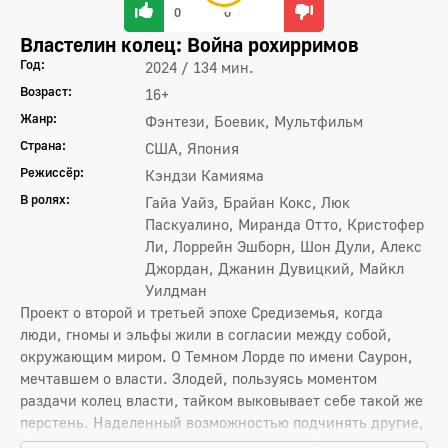
0
0
Властелин колец: Война рохирримов
Год:
2024 / 134 мин.
Возраст:
16+
Жанр:
Фэнтези, Боевик, Мультфильм
Страна:
США, Япония
Режиссёр:
Кэндзи Камияма
В ролях:
Гайа Уайз, Брайан Кокс, Люк
Паскуалино, Миранда Отто, Кристофер
Ли, Лоррейн Эшборн, Шон Дули, Алекс
Джордан, Джанин Дувицкий, Майкл
Уилдман
Проект о второй и третьей эпохе Средиземья, когда
люди, гномы и эльфы жили в согласии между собой,
окружающим миром. О Темном Лорде по имени Саурон,
мечтавшем о власти. Злодей, пользуясь моментом
раздачи колец власти, тайком выковывает себе такой же
перстень. Наделенный возможностью подчинять другие,
обретать над окружающими власть, артефакт должен