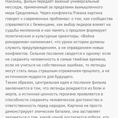
Наконец, фильм передаёт важный универсальный
месседж, применимый за пределами вымышленного
мира Средиземья. Через конфликты Рохана картина
говорит о современных проблемах: о том, как сообщества
справляются с беженцами, как выбор лидеров влияет на
судьбы миллионов и как память о прошлом формирует
политические и культурные ориентиры. «Война
рохирримов» напоминает, что уроки истории должны
служить предупреждением, а не оправданием новых
конфликтов. Сильное послание сводится к одному: если
не сохранять человечность в самые тяжёлые времена,
если не учиться на собственных ошибках, то легенды
могут стать лишь страшным отражением прошлого, а не
источником мудрости для будущего.
Таким образом, центральная идея и послание фильма
заключаются в том, что легенды рождаются из боли и
жертв, а истинная ценность героизма проявляется в
способности сохранять человеческое достоинство и
ответственность перед народом. Картина не просто
демонстрирует эпические баталии, она заставляет
задуматься о том, какой ценой достигается победа, кто