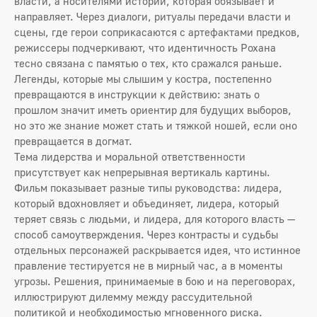
власти, а носителями истории, которая обязывает и
направляет. Через диалоги, ритуалы передачи власти и
сцены, где герои соприкасаются с артефактами предков,
режиссеры подчеркивают, что идентичность Рохана
тесно связана с памятью о тех, кто сражался раньше.
Легенды, которые мы слышим у костра, постепенно
превращаются в инструкции к действию: знать о
прошлом значит иметь ориентир для будущих выборов,
но это же знание может стать и тяжкой ношей, если оно
превращается в догмат.
Тема лидерства и моральной ответственности
присутствует как непрерывная вертикаль картины.
Фильм показывает разные типы руководства: лидера,
который вдохновляет и объединяет, лидера, который
теряет связь с людьми, и лидера, для которого власть —
способ самоутверждения. Через контрасты и судьбы
отдельных персонажей раскрывается идея, что истинное
правление тестируется не в мирный час, а в моменты
угрозы. Решения, принимаемые в бою и на переговорах,
иллюстрируют дилемму между рассудительной
политикой и необходимостью мгновенного риска.