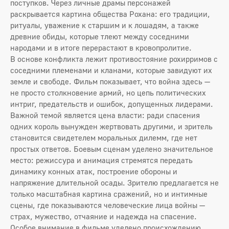
поступков. Через личные драмы персонажей
раскрывается картина общества Рохана: его традиции,
ритуалы, уважение к старшим и к лошадям, а также
древние обиды, которые тлеют между соседними
народами и в итоге перерастают в кровопролитие.
В основе конфликта лежит противостояние рохирримов с
соседними племенами и кланами, которые завидуют их
земле и свободе. Фильм показывает, что война здесь —
не просто столкновение армий, но цепь политических
интриг, предательств и ошибок, допущенных лидерами.
Важной темой является цена власти: ради спасения
одних король вынужден жертвовать другими, и зритель
становится свидетелем моральных дилемм, где нет
простых ответов. Боевым сценам уделено значительное
место: режиссура и анимация стремятся передать
динамику конных атак, построение обороны и
напряжение длительной осады. Зрителю предлагается не
только масштабная картина сражений, но и интимные
сцены, где показываются человеческие лица войны —
страх, мужество, отчаяние и надежда на спасение.
Особое внимание в фильме уделено происхождению