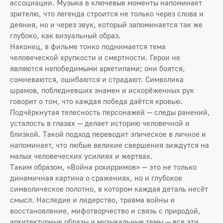
ассоциации. Музыка в ключевые моменты напоминает
зрителю, что легенда строится не только через слова и
деяния, но и через звук, который запоминается так же
глубоко, как визуальный образ.
Наконец, в фильме тонко поднимается тема
человеческой хрупкости и смертности. Герои не
являются непобедимыми архетипами; они боятся,
сомневаются, ошибаются и страдают. Символика
шрамов, побледневших знамен и искорёженных рук
говорит о том, что каждая победа даётся кровью.
Подчёркнутая телесность персонажей — следы ранений,
усталость в глазах — делает историю человечной и
близкой. Такой подход переводит эпическое в личное и
напоминает, что любые великие свершения зиждутся на
малых человеческих усилиях и жертвах.
Таким образом, «Война рохирримов» — это не только
динамичная картина о сражениях, но и глубокое
символическое полотно, в котором каждая деталь несёт
смысл. Наследие и лидерство, травма войны и
восстановление, мифотворчество и связь с природой,
архитектурные образы и музыкальные темы — все эти