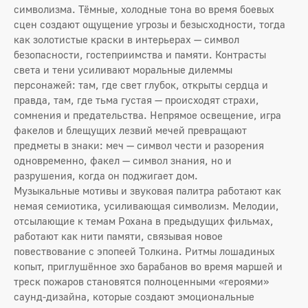
символизма. Тёмные, холодные тона во время боевых
сцен создают ощущение угрозы и безысходности, тогда
как золотистые краски в интерьерах — символ
безопасности, гостеприимства и памяти. Контрасты
света и тени усиливают моральные дилеммы
персонажей: там, где свет глубок, открыты сердца и
правда, там, где тьма густая — происходят страхи,
сомнения и предательства. Непрямое освещение, игра
факелов и блещущих лезвий мечей превращают
предметы в знаки: меч — символ чести и разорения
одновременно, факел — символ знания, но и
разрушения, когда он поджигает дом.
Музыкальные мотивы и звуковая палитра работают как
немая семиотика, усиливающая символизм. Мелодии,
отсылающие к темам Рохана в предыдущих фильмах,
работают как нити памяти, связывая новое
повествование с эпопеей Толкина. Ритмы лошадиных
копыт, приглушённое эхо барабанов во время маршей и
треск пожаров становятся полноценными «героями»
саунд-дизайна, которые создают эмоциональные