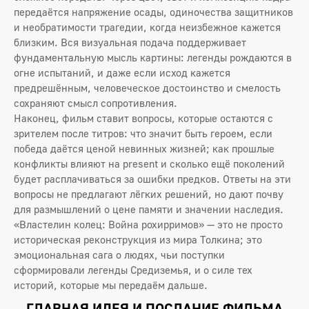
передаётся напряжение осады, одиночества защитников
и необратимости трагедии, когда неизбежное кажется
близким. Вся визуальная подача поддерживает
фундаментальную мысль картины: легенды рождаются в
огне испытаний, и даже если исход кажется
предрешённым, человеческое достоинство и смелость
сохраняют смысл сопротивления.
Наконец, фильм ставит вопросы, которые остаются с
зрителем после титров: что значит быть героем, если
победа даётся ценой невинных жизней; как прошлые
конфликты влияют на present и сколько ещё поколений
будет расплачиваться за ошибки предков. Ответы на эти
вопросы не предлагают лёгких решений, но дают почву
для размышлений о цене памяти и значении наследия.
«Властелин колец: Война рохирримов» — это не просто
историческая реконструкция из мира Толкина; это
эмоциональная сага о людях, чьи поступки
сформировали легенды Средиземья, и о силе тех
историй, которые мы передаём дальше.
ГЛАВНАЯ ИДЕЯ И ПОСЛАНИЕ ФИЛЬМА