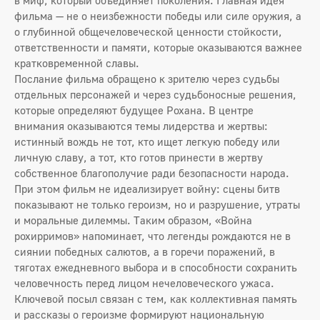
в миф, который объединяет поколения. Главная идея
фильма — не о неизбежности победы или силе оружия, а
о глубинной общечеловеческой ценности стойкости,
ответственности и памяти, которые оказываются важнее
кратковременной славы.
Послание фильма обращено к зрителю через судьбы
отдельных персонажей и через судьбоносные решения,
которые определяют будущее Рохана. В центре
внимания оказываются темы лидерства и жертвы:
истинный вождь не тот, кто ищет легкую победу или
личную славу, а тот, кто готов принести в жертву
собственное благополучие ради безопасности народа.
При этом фильм не идеализирует войну: сцены битв
показывают не только героизм, но и разрушение, утраты
и моральные дилеммы. Таким образом, «Война
рохирримов» напоминает, что легенды рождаются не в
сиянии победных салютов, а в горечи поражений, в
тяготах ежедневного выбора и в способности сохранить
человечность перед лицом нечеловеческого ужаса.
Ключевой посыл связан с тем, как коллективная память
и рассказы о героизме формируют национальную