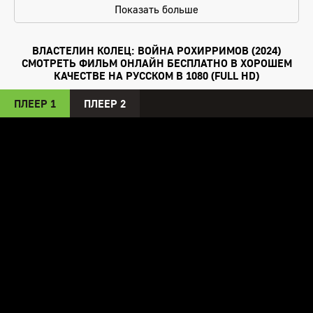
Показать больше
привести Лорда к власти. Саурон теряет персень,
который попадает к хоббиту Фродо. Герой решает
уничтожить его, чтобы сохранить мир. Отправляет к Горе
ВЛАСТЕЛИН КОЛЕЦ: ВОЙНА РОХИРРИМОВ (2024)
Судьбы – месте, где возможно реализовать задуманное.
СМОТРЕТЬ ФИЛЬМ ОНЛАЙН БЕСПЛАТНО В ХОРОШЕМ
Хоббиту с товарищами приходится преодолеть много
КАЧЕСТВЕ НА РУССКОМ В 1080 (FULL HD)
трудностей на пути к цели…
ПЛЕЕР 1
ПЛЕЕР 2