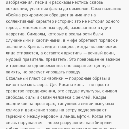
изображения, песни и рассказы нестись сквозь
поколения, уплотняя факты до символов. Само название
«Война рохирримов» обращает внимание на
коллективный характер истории: это не история одного
героя, а множественных судеб, замешанных в один
нарратив. Символы, которые в реальности были
случайными и хаотичными, в мифе обретают порядок и
значение. Зритель видит процесс, когда человеческие
лица стираются, а остаются архетипы — вечный воин,
мудрый правитель, предатель. Это превращение важное
и тревожное одновременно: оно сохраняет ценную
память, но рискует упрощать правду.
Отдельный пласт символики — природные образы и
животные метафоры. Для Рохана конь — не просто
средство передвижения, это сердце культуры, символ
свободы, силы и связи человека с землей. Кадры
всадников на просторах, тянущиеся линии выпуклых
холмов и движение травы на ветру подчеркивают
гармонию между народом и ландшафтом. Когда эта
связь нарушается — через разрушение пастбищ или
гибель животных — зрителю становится очевидно, что