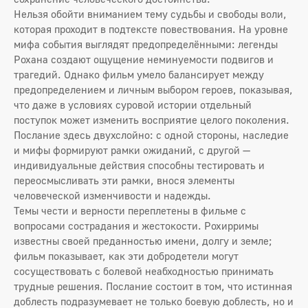
Нельзя обойти вниманием тему судьбы и свободы воли,
которая проходит в подтексте повествования. На уровне
мифа события выглядят предопределёнными: легенды
Рохана создают ощущение неминуемости подвигов и
трагедий. Однако фильм умело балансирует между
предопределением и личным выбором героев, показывая,
что даже в условиях суровой истории отдельный
поступок может изменить восприятие целого поколения.
Послание здесь двухслойно: с одной стороны, наследие
и мифы формируют рамки ожиданий, с другой —
индивидуальные действия способны тестировать и
переосмысливать эти рамки, внося элементы
человеческой изменчивости и надежды.
Темы чести и верности переплетены в фильме с
вопросами сострадания и жестокости. Рохирримы
известны своей преданностью имени, долгу и земле;
фильм показывает, как эти добродетели могут
сосуществовать с болевой неабходностью принимать
трудные решения. Послание состоит в том, что истинная
доблесть подразумевает не только боевую доблесть, но и