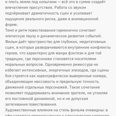
и плоть земли под копытами — всё это в сумме создаёт
впечатление присутствия. Работа со звуком
подчёркивает драматичность сцен и усиливает
ощущение реального риска, даже в анимационной
форме.
Темп и ритм повествования гармонично сочетают
эпическую паузу и динамическое развитие событий.
Фильм даёт пространство для глубоких, медитативных
сцен, в которых разворачиваются внутренние конфликты
героев, что характерно для жанра фэнтези и для той
традиции, где персонажи становятся носителями
моральных вопросов. Одновременно режиссура не
избегает интенсивных, энергичных эпизодов, где сцены
боя строятся как хореографически выверенные номера,
объединяющие массовость и предельную точность
движений отдельных персонажей. Такое сочетание
позволяет поддерживать внимание зрителя, не утомляя
его постоянной динамикой, но и не допуская
затягивания повествования.
Художественные влияния на стиль фильма очевидны: в
нём читаются реминисценции к классическим картинам