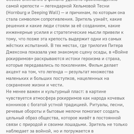
самой крепости — легендарной Хельмовой Тесни
(Hornburg и Deeping Wall) — и причинам, по которым она
стала символом сопротивления. Зритель узнаёт, какие
решения и какие люди стояли за её созданием, какие
инженерные усилия и стратегические мысли привели к
тому, что позже эта крепость выдержит одни из самых
жёстких испытаний. В тех местах, где трилогия Питера
Джексона показала уже знакомую сцену осады, в «Войне
рохирримов» раскрываются истоки героизма и страха,
которые передавались по поколениям. Фильм делает
акцент на том, что легенда — результат множества
маленьких и больших поступков, нацеленных на
сохранение жизни и чести.
Не менее важен и культурный пласт: в картине
чувствуется атмосфера рохирримов как народа кочевых
конников с богатой устной традицией. Ритуалы, песни,
речевые обороты и бытовые мелочи помогают создать
цельный образ общества, которое живёт в постоянной
связи с природой и своими лошадьми. Зритель не только
наблюдает за войной, но и погружается в