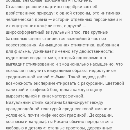
образы, знакомые поклонникам Толкиена.
Стилевое решение картины подчёркивает её
двойственную природу: с одной стороны, это интимная,
человеческая драма — истории отдельных персонажей и
их внутренних конфликтов, с другой —
широкоформатный визуальный эпос, где крупные
батальные сцены становятся важнейшей частью
повествования. Анимационная стилистика, выбранная
для фильма, усиливает именно эту двойственность:
художники создают мир, который одновременно
выглядит стилизованно и эмоционально насыщенно, что
позволяет получить визуальные образы, недоступные
традиционной живой съёмке. Такой подход даёт
возможность экспериментировать с ракурсами, цветовой
палитрой и графикой боя, делая каждую сцену
выразительной и кинематографичной.
Визуальный стиль картины балансирует между
правдоподобной текстурой средневековой жизни и
условной, почти мифической графикой. Декорации,
костюмы и ландшафты Рохана обычно передаются с
любовью к деталям: степные просторы, деревянные